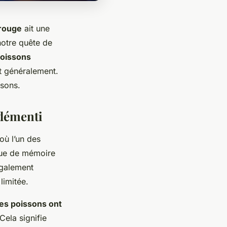
rouge
ait une
notre quête de
oissons
it généralement.
ssons.
 démenti
ù l’un des
que de mémoire
également
limitée.
es poissons ont
 Cela signifie