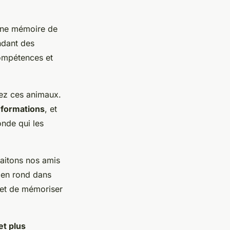
 une mémoire de
ndant des
compétences et
hez ces animaux.
informations
, et
onde qui les
traitons nos amis
 en rond dans
 et de mémoriser
et plus