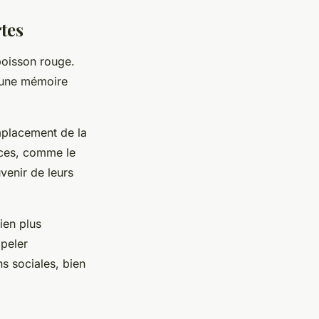
tes
poisson rouge.
 une mémoire
mplacement de la
èces, comme le
venir de leurs
ien plus
ppeler
ns sociales, bien