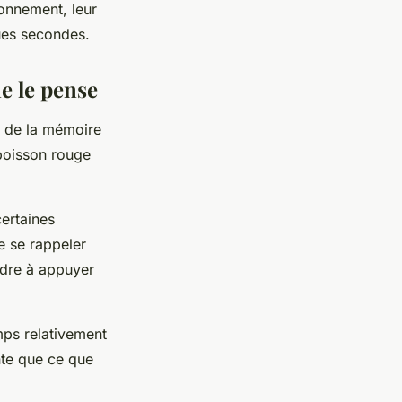
ronnement, leur
ues secondes.
e le pense
e de la mémoire
oisson rouge
ertaines
e se rappeler
ndre à appuyer
emps relativement
te que ce que