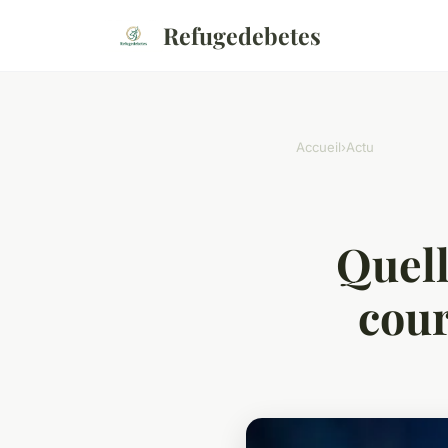
Refugedebetes
Accueil
›
Actu
Quell
cour