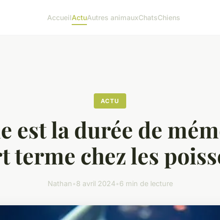
Accueil
Actu
Autres animaux
Chats
Chiens
ACTU
e est la durée de mém
t terme chez les pois
Nathan
•
8 avril 2024
•
6 min de lecture