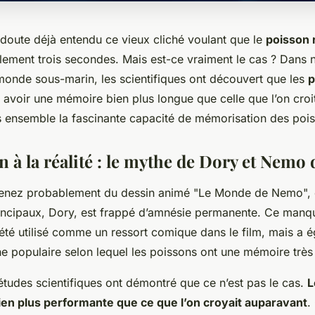
doute déjà entendu ce vieux cliché voulant que le
poisson 
ement trois secondes. Mais est-ce vraiment le cas ? Dans 
onde sous-marin, les scientifiques ont découvert que les
p
 avoir une mémoire bien plus longue que celle que l’on cro
s ensemble la fascinante capacité de mémorisation des poi
on à la réalité : le mythe de Dory et Nemo
enez probablement du dessin animé "Le Monde de Nemo", o
incipaux, Dory, est frappé d’amnésie permanente. Ce man
 été utilisé comme un ressort comique dans le film, mais a 
e populaire selon lequel les poissons ont une mémoire très 
études scientifiques ont démontré que ce n’est pas le cas.
L
en plus performante que ce que l’on croyait auparavant
.