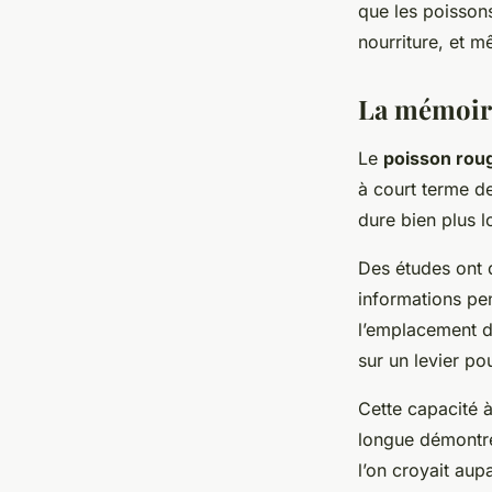
que les poissons
nourriture, et 
La mémoire
Le
poisson rou
à court terme de
dure bien plus 
Des études ont 
informations pe
l’emplacement d
sur un levier pou
Cette capacité à
longue démontre
l’on croyait aup