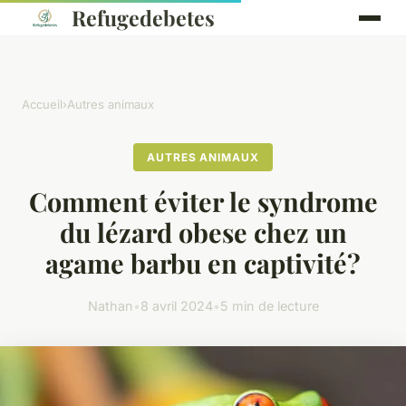
Refugedebetes
Accueil
›
Autres animaux
AUTRES ANIMAUX
Comment éviter le syndrome
du lézard obese chez un
agame barbu en captivité?
Nathan
•
8 avril 2024
•
5 min de lecture