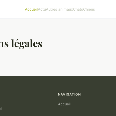
Accueil
Actu
Autres animaux
Chats
Chiens
s légales
NAVIGATION
Accueil
al