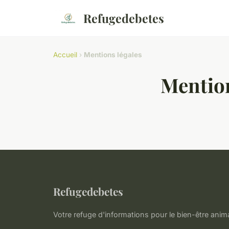
Refugedebetes
Accueil
›
Mentions légales
Mention
Refugedebetes
Votre refuge d'informations pour le bien-être anim