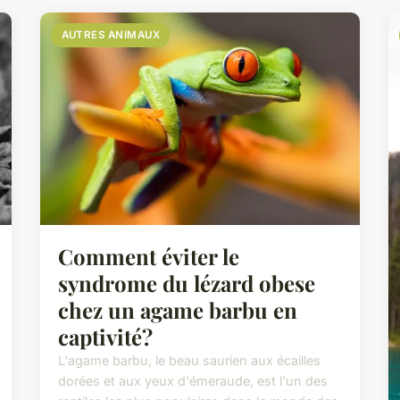
AUTRES ANIMAUX
Comment éviter le
syndrome du lézard obese
chez un agame barbu en
captivité?
L'agame barbu, le beau saurien aux écailles
dorées et aux yeux d'émeraude, est l'un des