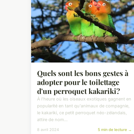
Quels sont les bons gestes à
adopter pour le toilettage
d'un perroquet kakariki?
À l'heure où les oiseaux exotiques gagnent en
popularité en tant qu'animaux de compagnie,
le kakariki, ce petit perroquet néo-zélandais,
attire de nom...
8 avril 2024
5 min de lecture →