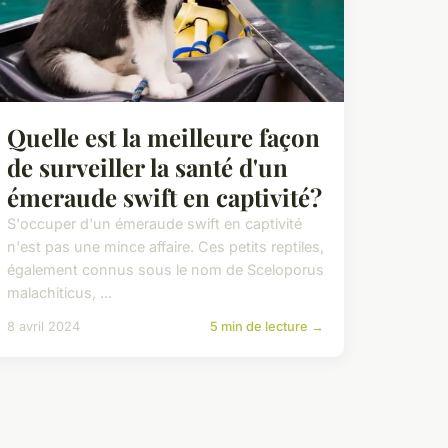
Quelle est la meilleure façon
de surveiller la santé d'un
émeraude swift en captivité?
S'occuper d'un émeraude swift en captivité
n'est pas une mince affaire. Ces petits reptiles,
également connus sous le nom de Sceloporus
malachiticus, ...
8 avril 2024
5 min de lecture →