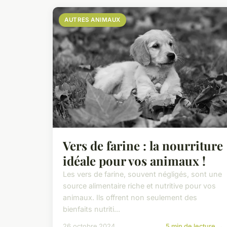
AUTRES ANIMAUX
Vers de farine : la nourriture
idéale pour vos animaux !
Les vers de farine, souvent négligés, sont une
source alimentaire riche et nutritive pour vos
animaux. Ils offrent non seulement des
bienfaits nutriti...
26 octobre 2024
5 min de lecture →