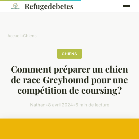
Refugedebetes
Accueil
›
Chiens
CHIENS
Comment préparer un chien
de race Greyhound pour une
compétition de coursing?
Nathan
•
8 avril 2024
•
6 min de lecture