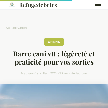
Refugedebetes
Accueil
›
Chiens
CHIENS
Barre cani vtt : légèreté et
praticité pour vos sorties
Nathan
•
19 juillet 2025
•
10 min de lecture