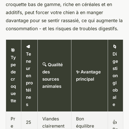
croquette bas de gamme, riche en céréales et en
additifs, peut forcer votre chien à en manger
davantage pour se sentir rassasié, ce qui augmente la
consommation - et les risques de troubles digestifs.
🥩
🌀
🎯
Te
Di
Ty
ne
ge
pe
🔍 Qualité
ur
sti
de
des
✨ Avantage
en
on
cr
sources
principal
pro
gl
oq
animales
téi
ob
ue
ne
al
tte
s
e
Pr
Viandes
Bon
25
👍
e
clairement
équilibre