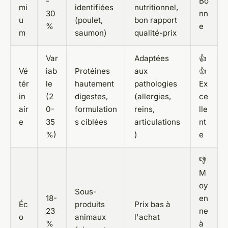
-
Bo
mi
identifiées
nutritionnel,
30
nn
u
(poulet,
bon rapport
%
e
m
saumon)
qualité-prix
Var
Adaptées
👍
Vé
iab
Protéines
aux
👍
tér
le
hautement
pathologies
Ex
in
(2
digestes,
(allergies,
ce
air
0-
formulation
reins,
lle
e
35
s ciblées
articulations
nt
%)
)
e
👎
M
oy
Sous-
18-
en
Éc
produits
Prix bas à
23
ne
o
animaux
l'achat
%
à