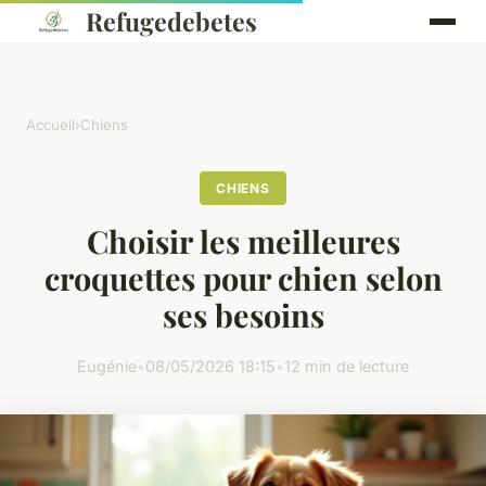
Refugedebetes
Accueil
›
Chiens
CHIENS
Choisir les meilleures
croquettes pour chien selon
ses besoins
Eugénie
•
08/05/2026 18:15
•
12 min de lecture